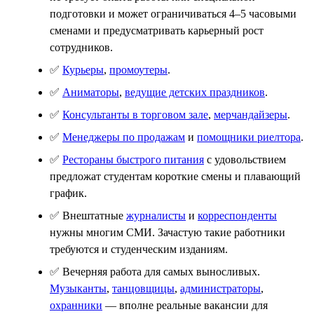
подготовки и может ограничиваться 4–5 часовыми
сменами и предусматривать карьерный рост
сотрудников.
✅
Курьеры
,
промоутеры
.
✅
Аниматоры
,
ведущие детских праздников
.
✅
Консультанты в торговом зале
,
мерчандайзеры
.
✅
Менеджеры по продажам
и
помощники риелтора
.
✅
Рестораны быстрого питания
с удовольствием
предложат студентам короткие смены и плавающий
график.
✅ Внештатные
журналисты
и
корреспонденты
нужны многим СМИ. Зачастую такие работники
требуются и студенческим изданиям.
✅ Вечерняя работа для самых выносливых.
Музыканты
,
танцовщицы
,
администраторы
,
охранники
— вполне реальные вакансии для