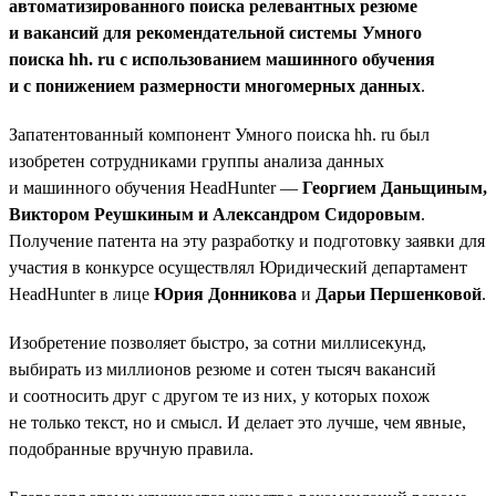
автоматизированного поиска релевантных резюме
и вакансий для рекомендательной системы Умного
поиска hh. ru с использованием машинного обучения
и с понижением размерности многомерных данных
.
Запатентованный компонент Умного поиска hh. ru был
изобретен сотрудниками группы анализа данных
и машинного обучения HeadHunter —
Георгием Даньщиным,
Виктором Реушкиным и Александром Сидоровым
.
Получение патента на эту разработку и подготовку заявки для
участия в конкурсе осуществлял Юридический департамент
HeadHunter в лице
Юрия Донникова
и
Дарьи Першенковой
.
Изобретение позволяет быстро, за сотни миллисекунд,
выбирать из миллионов резюме и сотен тысяч вакансий
и соотносить друг с другом те из них, у которых похож
не только текст, но и смысл. И делает это лучше, чем явные,
подобранные вручную правила.