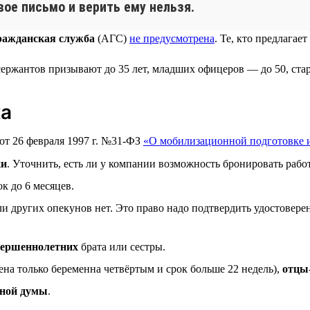
вое письмо и верить ему нельзя.
ражданская служба
(АГС)
не предусмотрена
. Те, кто предлага
 сержантов призывают до 35 лет, младших офицеров — до 50, ст
ка
 от 26 февраля 1997 г. №31-ФЗ
«О мобилизационной подготовке 
ки
. Уточнить, есть ли у компании возможность бронировать работ
к до 6 месяцев.
сли других опекунов нет. Это право надо подтвердить удостове
вершеннолетних
брата или сестры.
ена только беременна четвёртым и срок больше 22 недель),
отцы
нной думы
.