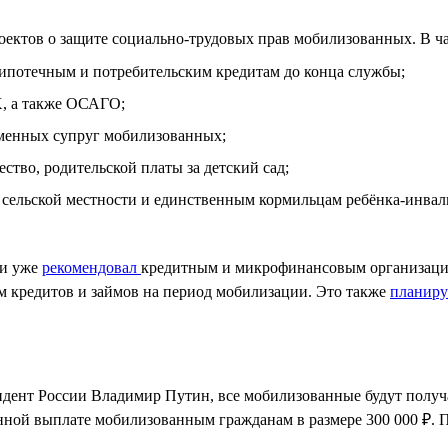
роектов о защите социально-трудовых прав мобилизованных. В ч
ипотечным и потребительским кредитам до конца службы;
Х, а также ОСАГО;
ременных супруг мобилизованных;
ство, родительской платы за детский сад;
 сельской местности и единственным кормильцам ребёнка-инвал
ии уже
рекомендовал
кредитным и микрофинансовым организация
м кредитов и займов на период мобилизации. Это также
планир
дент России Владимир Путин, все мобилизованные будут получа
нной выплате мобилизованным гражданам в размере 300 000 ₽. 