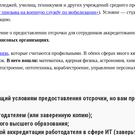
олледжей, училищ, техникумов и других учреждений среднего пр
от призыва на военную службу по мобилизации»
). Условие — сту
ацию.
ние о предоставлении отсрочки для сотрудников аккредитован
ансовых организациях
.
вязи
, которые считаются профильными. В обеих сферах много 
ок.
В него вошли:
математика, ядерная физика, астрономия, хим
ётостроение, оптотехника, кораблестроение, управление персонал
щий условиям предоставления отсрочки, но вам пр
тодателем (или заверенную копию);
ого высшего образования;
ой аккредитации работодателя в сфере ИТ (заверьт