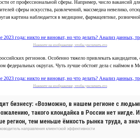
имости от профессиональной сферы. Например, число вакансий дл
вителей сферы искусства, развлечений, массмедиа невелико, отс
ругая картина наблюдается в медицине, фармацевтике, розничной
Нажмите на изображение, чтобы увеличить его
российских регионов. Особенно тяжело привлекать кандидатов, 
ом федеральных округах. Чуть лучше обстоят дела с наймом в М
Нажмите на изображение, чтобы увеличить его
дит бизнесу: «Возможно, в нашем регионе с людьм
сожалению, такого клондайка в России нет нигде. 
регион, тем меньше ёмкость рынка труда, а знач
 руководитель направления клиентской эффективности