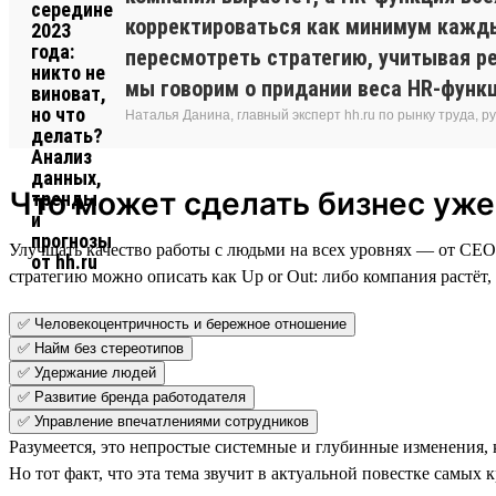
корректироваться как минимум каждый
пересмотреть стратегию, учитывая ре
мы говорим о придании веса HR-функц
Наталья Данина, главный эксперт hh.ru по рынку труда,
Что может сделать бизнес уже
Улучшать качество работы с людьми на всех уровнях — от СЕО
стратегию можно описать как Up or Out: либо компания растёт,
✅ Человекоцентричность и бережное отношение
✅ Найм без стереотипов
✅ Удержание людей
✅ Развитие бренда работодателя
✅ Управление впечатлениями сотрудников
Разумеется, это непростые системные и глубинные изменения,
Но тот факт, что эта тема звучит в актуальной повестке сам