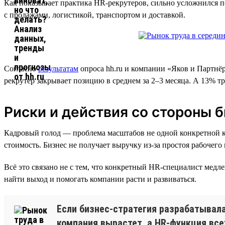
Как показывает практика HR-рекрутеров, сильно усложнился 
с продажами, логистикой, транспортом и доставкой.
Согласно
результатам
опроса hh.ru и компании «Яков и Партнёр
рекрутер закрывает позицию в среднем за 2–3 месяца. А 13% тр
Риски и действия со стороны 
Кадровый голод — проблема масштабов не одной конкретной ком
стоимость. Бизнес не получает выручку из-за простоя рабочег
Всё это связано не с тем, что конкретный HR-специалист медл
найти выход и помогать компании расти и развиваться.
Если бизнес-стратегия разрабатывалас
компания вырастет, а HR-функция все