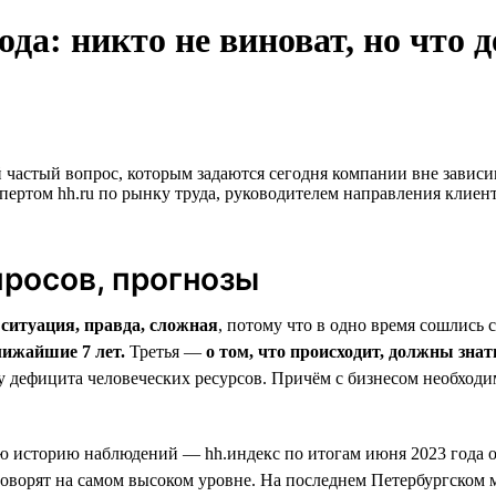
ода: никто не виноват, но что 
 частый вопрос, которым задаются сегодня компании вне зависи
ртом hh.ru по рынку труда, руководителем направления клиент
просов, прогнозы
—
ситуация, правда, сложная
, потому что в одно время сошлись
лижайшие 7 лет.
Третья —
о том, что происходит, должны знат
 дефицита человеческих ресурсов. Причём с бизнесом необходим
ю историю наблюдений — hh.индекс по итогам июня 2023 года оп
й говорят на самом высоком уровне. На последнем Петербургск