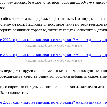
тица, чем можно, безусловно, по праву гордиться, однако у эт
дров
.
оссийская экономика продолжает развиваться. По информации и
стрируют рост. Наблюдается восстановление потребительской ак
ориях: розничной торговле, платных услугах, общепите и други
Нажмите на изображение, чтобы увеличить его
Нажмите на изображение, чтобы увеличить его
ется, переориентируется на новые рынки, занимает доступные н
ботодателей в качестве решения проблемы дефицита кадров видя
гого опроса hh.ru. Чуть больше половины работодателей отметил
0% респондентов.