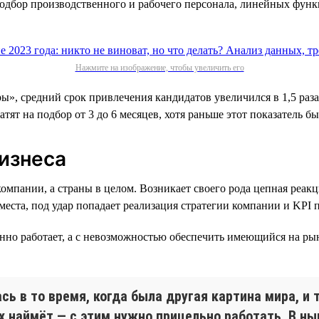
подбор производственного и рабочего персонала, линейных фун
Нажмите на изображение, чтобы увеличить его
ы», средний срок привлечения кандидатов увеличился в 1,5 раз
атят на подбор от 3 до 6 месяцев, хотя раньше этот показатель 
бизнеса
пании, а страны в целом. Возникает своего рода цепная реакци
о места, под удар попадает реализация стратегии компании и KP
енно работает, а с невозможностью обеспечить имеющийся на ры
ь в то время, когда была другая картина мира, и 
х наймёт — с этим нужно прицельно работать. В н