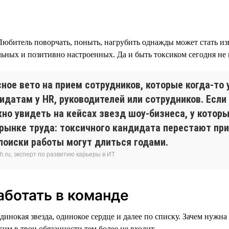
юбитель поворчать, поныть, нагрубить однажды может стать изг
льных и позитивно настроенных. Да и быть токсиком сегодня не
ое вето на прием сотрудников, которые когда-то 
датам у HR, руководителей или сотрудников. Если 
жно увидеть на кейсах звезд шоу-бизнеса, у котор
рынке труда: токсичного кандидата перестают при
поиски работы могут длиться годами.
.ru, эксперт по развитию карьеры в ИТ
аботать в команде
инокая звезда, одинокое сердце и далее по списку. Зачем нужна
им в твои обязанности тем более не входит.