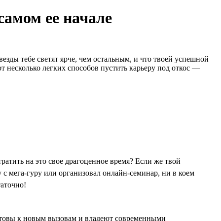
самом ее начале
везды тебе светят ярче, чем остальным, и что твоей успешной
т несколько легких способов пустить карьеру под откос —
ратить на это свое драгоценное время? Если же твой
у с мега-гуру или организовал онлайн-семинар, ни в коем
таточно!
отовы к новым вызовам и владеют современными