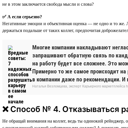
не в этом заключается свобода мысли и слова?
✅ А если серьезно?
Негативные эмоции и объективная оценка — не одно и то же. Л
держаться подальше от таких коллег, предпочитая доброжелате
Многие компании накладывают негласн
запрашивают обратную связь по канди
на работу будет все сложнее. Это мо
Примерно то же самое происходит на 
в компании даже по рекомендации. И 
Наталья Везломцева, эксперт Карьерного маркетплейса hh
❌ Способ № 4. Отказываться р
Не обращай внимания на коллег, ведь ты одинокий рейнджер, од
с поставленной задачей собственными силами? А помогать друг