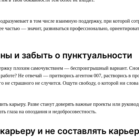
дразумевает в том числе взаимную поддержку, при которой со
 ее частью — значит, развиваться профессионально, ориентирова
ны и забыть о пунктуальности
адержку плохим самочувствием — беспроигрышный вариант. Снов
работе? Не отвечай — притворись агентом 007, растворись в про
го не страшного не случится. Ощути свободу, о которой ни слова
ть карьеру. Разве станут доверять важные проекты или руковод
ть глаза на опоздания и недобросовестность.
 карьеру и не составлять карье