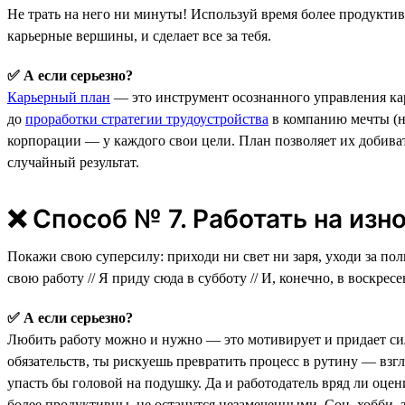
Не трать на него ни минуты! Используй время более продуктивн
карьерные вершины, и сделает все за тебя.
✅ А если серьезно?
Карьерный план
— это инструмент осознанного управления ка
до
проработки стратегии трудоустройства
в компанию мечты (н
корпорации — у каждого свои цели. План позволяет их добиват
случайный результат.
❌ Способ № 7. Работать на изн
Покажи свою суперсилу: приходи ни свет ни заря, уходи за по
свою работу // Я приду сюда в субботу // И, конечно, в воскресе
✅ А если серьезно?
Любить работу можно и нужно — это мотивирует и придает сил
обязательств, ты рискуешь превратить процесс в рутину — взг
упасть бы головой на подушку. Да и работодатель вряд ли оцен
более продуктивны, не останутся незамеченными. Сон, хобби, 