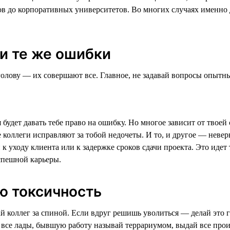
гов до корпоративных университетов. Во многих случаях именно
 и те же ошибки
олову — их совершают все. Главное, не задавай вопросы опытны
мя будет давать тебе право на ошибку. Но многое зависит от твое
 коллеги исправляют за тобой недочеты. И то, и другое — неве
к уходу клиента или к задержке сроков сдачи проекта. Это иде
успешной карьеры.
ю токсичность
й коллег за спиной. Если вдруг решишь уволиться — делай это г
на все лады, бывшую работу называй террариумом, выдай все прои