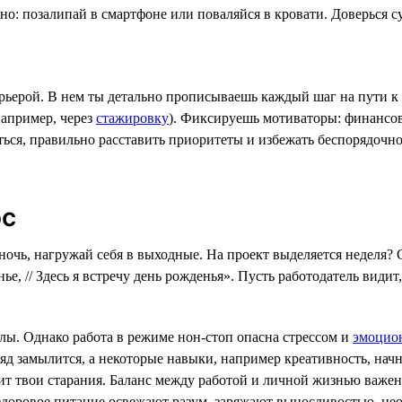
о: позалипай в смартфоне или поваляйся в кровати. Доверься су
рьерой. В нем ты детально прописываешь каждый шаг на пути 
апример, через
стажировку
). Фиксируешь мотиваторы: финансова
ься, правильно расставить приоритеты и избежать беспорядочной
ос
лночь, нагружай себя в выходные. На проект выделяется неделя
нье, // Здесь я встречу день рожденья». Пусть работодатель видит
ы. Однако работа в режиме нон-стоп опасна стрессом и
эмоцио
ляд замылится, а некоторые навыки, например креативность, начн
ит твои старания. Баланс между работой и личной жизнью важен 
здоровое питание освежают разум, заряжают выносливостью, нео