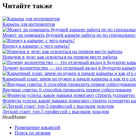
Читайте также
Карьера для интровертов
Может ли помешать будущей карьере работа не по специальнос
Вперед к карьере: с чего начать?
Новичок в деле: как освоиться на первом месте работы
Почему волонтерство — это отличный вклад в будущую карьер
Карьерный план: зачем он нужен в начале карьеры и как его со
Вредные советы: 6 способов провалить первое собеседование
Формула успеха: какие навыки помогают строить успешную ка
Легкий старт: топ-5 профессий с высоким доходом
HeadHunter
Размещение вакансий
Поиск по резюме