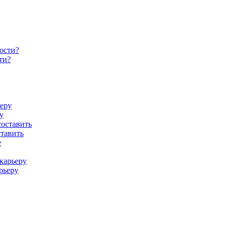
ти?
у
ставить
рьеру