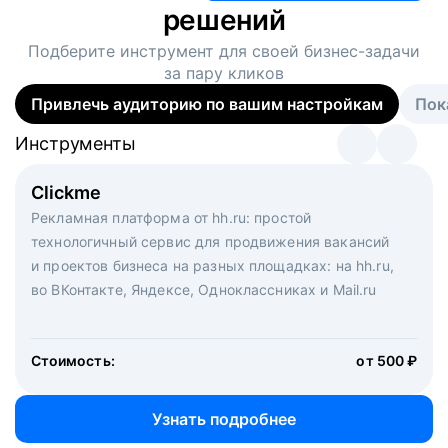
решений
Подберите инструмент для своей
бизнес-задачи
за пару кликов
Привлечь аудиторию по вашим настройкам
Пок
Инструменты
Инструменты
Инструменты
Виртуальный рекрутер
Clickme
Вакансия дня
Массовый подбор под ключ. Решите, сколько
Рекламная платформа от hh.ru: простой
Рекламный формат для вакансий на главной странице
кандидатов и когда вам нужно, и за дело возьмутся
технологичный сервис для продвижения вакансий
hh.ru. Увеличивает количество откликов
маркетологи, рекрутеры и проектные менеджеры
и проектов бизнеса на разных площадках: на hh.ru,
hh.ru с целым набором digital-инструментов
во ВКонтакте, Яндексе, Одноклассниках и Mail.ru
Стоимость:
от 200 000 ₽
Узнать подробнее
Стоимость:
от 500 ₽
Узнать подробнее
Узнать подробнее