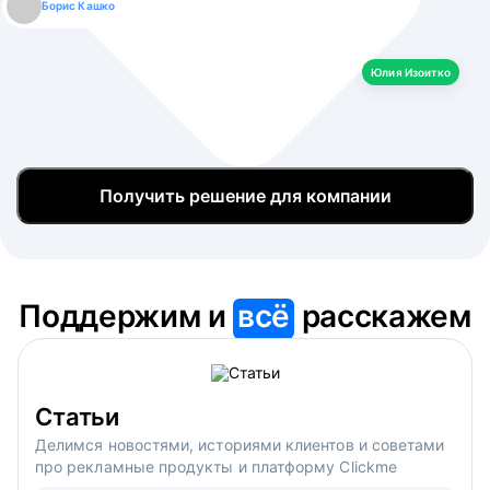
Борис Кашко
Юлия Изоитко
Александр Кулагин
Даниил Макаров
Екатерина Лазаренко
Юлия Изоитко
Получить решение для компании
Поддержим и
всё
расскажем
Статьи
Делимся новостями, историями клиентов и советами
про рекламные продукты и платформу Clickme