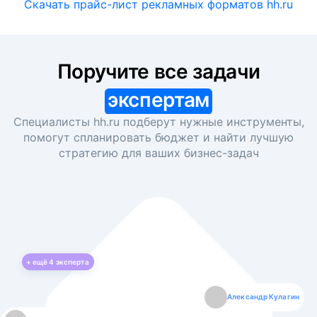
Скачать прайс-лист рекламных форматов hh.ru
Поручите все задачи
экспертам
Специалисты hh.ru подберут нужные инструменты,
помогут спланировать бюджет и найти лучшую
стратегию для ваших
бизнес-задач
+ ещё
4
эксперта
Екатерина Лазаренко
Александр Кулагин
Даниил Макаров
Борис Кашко
Юлия Изоитко