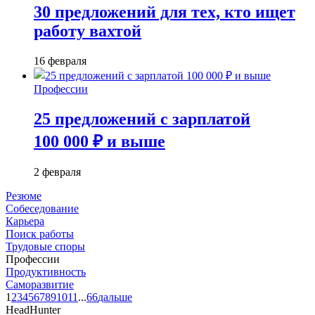
30 предложений для тех, кто ищет
работу вахтой
16 февраля
Профессии
25 предложений с зарплатой
100 000 ₽ и выше
2 февраля
Резюме
Собеседование
Карьера
Поиск работы
Трудовые споры
Профессии
Продуктивность
Саморазвитие
1
2
3
4
5
6
7
8
9
10
11
...
66
дальше
HeadHunter