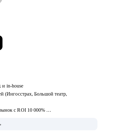
к и in-house
й (Ингосстрах, Большой театр,
 рынок с ROI 10 000%
а и AI направления в 2ГИС. Раньше
ь
й
а до старшего продуктового маркетолога в