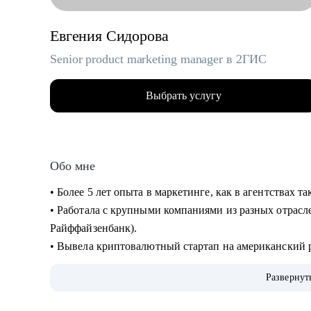
Евгения Сидорова
Senior product marketing manager в 2ГИС
Выбрать услугу
Обо мне
• Более 5 лет опыта в маркетинге, как в агентствах та
• Работала с крупными компаниями из разных отрасле
Райффайзенбанк).
• Вывела криптовалютный стартап на американский
• Сейчас отвечаю за маркетинговую стратегию Поиск
Развернут
работала в hh.ru и развивала сервисы для соискателе
• Выросла со стажерской позиции в агентстве и дошл