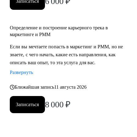
6 000
₽
Записаться
• Middle/senior специалистам в маркетинге и PMM для
получения консультаций по разного рода кейсам, по
выстраиваю карьерного.
Определение и построение карьерного трека в
• Всем, кто точно понимает, что хочет попасть в Digital-
маркетинге и PMM
маркетинг и PMM, но не знает, какие бывают направления,
с чего можно начать, в какую сторону двигаться.
Если вы мечтаете попасть в маркетинг и PMM, но не
знаете, с чего начать, какие есть направления, как
описать ваш опыт, то эта услуга для вас.
Развернуть
Ближайшая запись
11 августа 2026
8 000
₽
Записаться