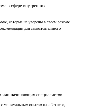
во внутриком, HR-бренд и корпоративный
юме в сфере внутренних
коммуникации, HR-бренд, event-менеджер
iddle, которые не уверены в своем резюме
 рекомендации для самостоятельного
ов или начинающих специалистов
 с минимальным опытом или без него,