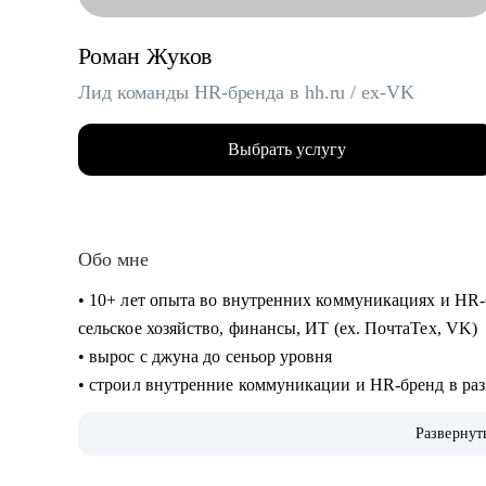
Роман Жуков
Лид команды HR-бренда в hh.ru / ex-VK
Выбрать услугу
Обо мне
• 10+ лет опыта во внутренних коммуникациях и HR-
сельское хозяйство, финансы, ИТ (ех. ПочтаТех, VK)
• вырос с джуна до сеньор уровня
• строил внутренние коммуникации и HR-бренд в разн
EVP, и новые концепции бренда работодателя
Развернут
• организовывал различные мероприятия от 10 до 10
участников