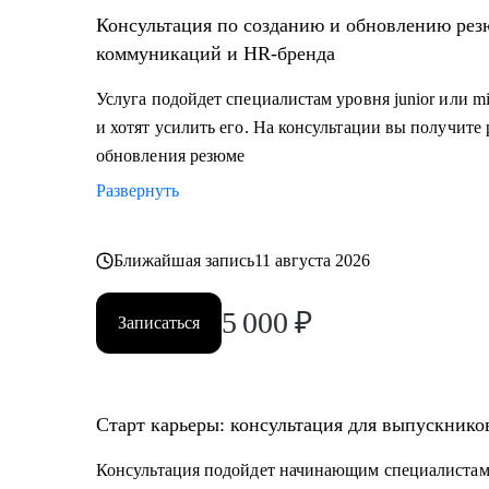
• тем, кто хочет сменить карьерный трек и перейти 
Консультация по созданию и обновлению рез
ивент
коммуникаций и HR-бренда
• специалистам уровня Junior и Middle: внутренние 
Услуга подойдет специалистам уровня junior или m
и хотят усилить его. На консультации вы получите
обновления резюме
Развернуть
Ближайшая запись
11 августа 2026
5 000
₽
Записаться
Старт карьеры: консультация для выпускник
Консультация подойдет начинающим специалистам