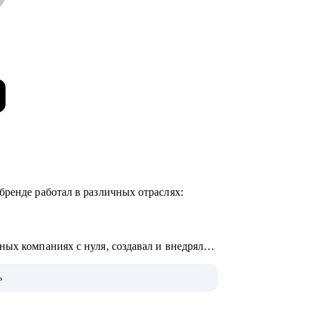
бренде работал в различных отраслях:
ых компаниях с нуля, создавал и внедрял
ь
00 человек для внешних и внутренних