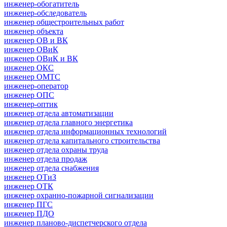
инженер-обогатитель
инженер-обследователь
инженер общестроительных работ
инженер объекта
инженер ОВ и ВК
инженер ОВиК
инженер ОВиК и ВК
инженер ОКС
инженер ОМТС
инженер-оператор
инженер ОПС
инженер-оптик
инженер отдела автоматизации
инженер отдела главного энергетика
инженер отдела информационных технологий
инженер отдела капитального строительства
инженер отдела охраны труда
инженер отдела продаж
инженер отдела снабжения
инженер ОТиЗ
инженер ОТК
инженер охранно-пожарной сигнализации
инженер ПГС
инженер ПДО
инженер планово-диспетчерского отдела