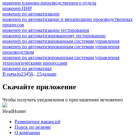
инженер планово-производственного отдела
инженер ПНР
инженер по автоматизации
инженер по автоматизации и механизации производственных
процессов
инженер по автоматизации тестирования
инженер по автоматизированному тестированию
инженер по автоматизированным системам управления
инженер по автоматизированным системам управления
производством
инженер по автоматизированным системам управления
технологическими процессами
инженер по автоматике
В начало
2
3
4
5
6
...
15
дальше
Скачайте приложение
Чтобы получать уведомления о приглашениях мгновенно
HeadHunter
Размещение вакансий
Поиск по резюме
О компании