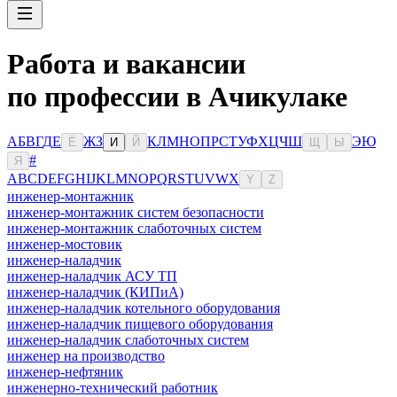
Работа и вакансии
по профессии в Ачикулаке
А
Б
В
Г
Д
Е
Ж
З
К
Л
М
Н
О
П
Р
С
Т
У
Ф
Х
Ц
Ч
Ш
Э
Ю
Ё
И
Й
Щ
Ы
#
Я
A
B
C
D
E
F
G
H
I
J
K
L
M
N
O
P
Q
R
S
T
U
V
W
X
Y
Z
инженер-монтажник
инженер-монтажник систем безопасности
инженер-монтажник слаботочных систем
инженер-мостовик
инженер-наладчик
инженер-наладчик АСУ ТП
инженер-наладчик (КИПиА)
инженер-наладчик котельного оборудования
инженер-наладчик пищевого оборудования
инженер-наладчик слаботочных систем
инженер на производство
инженер-нефтяник
инженерно-технический работник