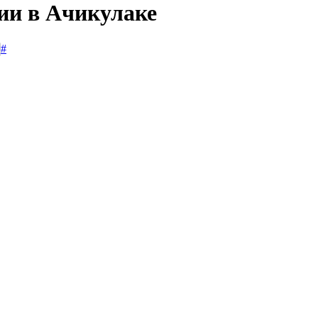
сии в Ачикулаке
#