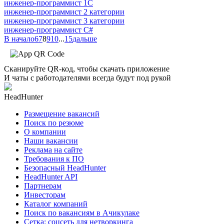
инженер-программист 1С
инженер-программист 2 категории
инженер-программист 3 категории
инженер-программист C#
В начало
6
7
8
9
10
...
15
дальше
Сканируйте QR-код, чтобы скачать приложение
И чаты с работодателями всегда будут под рукой
HeadHunter
Размещение вакансий
Поиск по резюме
О компании
Наши вакансии
Реклама на сайте
Требования к ПО
Безопасный HeadHunter
HeadHunter API
Партнерам
Инвесторам
Каталог компаний
Поиск по вакансиям в Ачикулаке
Сетка: соцсеть для нетворкинга