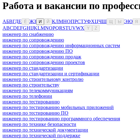
Работа и вакансии по профес
А
Б
В
Г
Д
Е
Ж
З
К
Л
М
Н
О
П
Р
С
Т
У
Ф
Х
Ц
Ч
Ш
Э
Ю
Ё
И
Й
Щ
Ы
Я
A
B
C
D
E
F
G
H
I
J
K
L
M
N
O
P
Q
R
S
T
U
V
W
X
Y
Z
инженер по снабжению
инженер по сопровождению
инженер по сопровождению информационных систем
инженер по сопровождению ПО
инженер по сопровождению продаж
инженер по сопровождению проектов
инженер по стандартизации
инженер по стандартизации и сертификации
инженер по строительному контролю
инженер по строительству
инженер по телекоммуникациям
инженер по телефонии
инженер по тестированию
инженер по тестированию мобильных приложений
инженер по тестированию ПО
инженер по тестированию программного обеспечения
инженер по технике безопасности
инженер по технической документации
инженер по технической поддержке