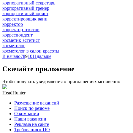
корпоративный секретарь
корпоративный тренер
корпоративный юрист
корректировщик ванн
корректор
корректор текстов
корреспондент
косметик-эстетист
косметолог
косметолог в салон красоты
В начало
7
8
9
10
11
дальше
Скачайте приложение
Чтобы получать уведомления о приглашениях мгновенно
HeadHunter
Размещение вакансий
Поиск по резюме
О компании
Наши вакансии
Реклама на сайте
Требования к ПО