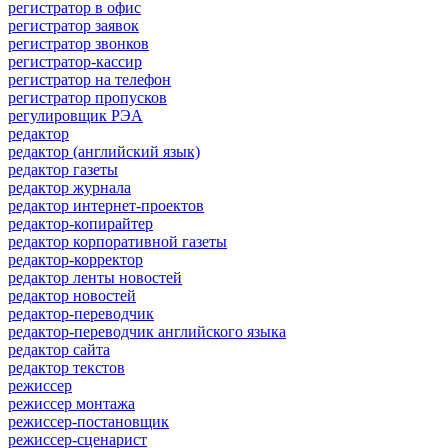
регистратор в офис
регистратор заявок
регистратор звонков
регистратор-кассир
регистратор на телефон
регистратор пропусков
регулировщик РЭА
редактор
редактор (английский язык)
редактор газеты
редактор журнала
редактор интернет-проектов
редактор-копирайтер
редактор корпоративной газеты
редактор-корректор
редактор ленты новостей
редактор новостей
редактор-переводчик
редактор-переводчик английского языка
редактор сайта
редактор текстов
режиссер
режиссер монтажа
режиссер-постановщик
режиссер-сценарист