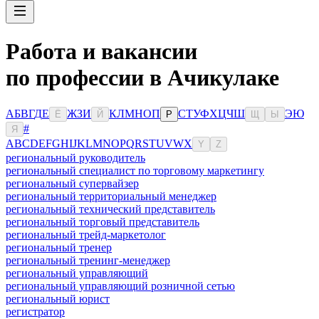
Работа и вакансии
по профессии в Ачикулаке
А
Б
В
Г
Д
Е
Ж
З
И
К
Л
М
Н
О
П
С
Т
У
Ф
Х
Ц
Ч
Ш
Э
Ю
Ё
Й
Р
Щ
Ы
#
Я
A
B
C
D
E
F
G
H
I
J
K
L
M
N
O
P
Q
R
S
T
U
V
W
X
Y
Z
региональный руководитель
региональный специалист по торговому маркетингу
региональный супервайзер
региональный территориальный менеджер
региональный технический представитель
региональный торговый представитель
региональный трейд-маркетолог
региональный тренер
региональный тренинг-менеджер
региональный управляющий
региональный управляющий розничной сетью
региональный юрист
регистратор