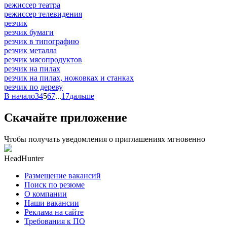
режиссер театра
режиссер телевидения
резчик
резчик бумаги
резчик в типографию
резчик металла
резчик мясопродуктов
резчик на пилах
резчик на пилах, ножовках и станках
резчик по дереву
В начало
3
4
5
6
7
...
17
дальше
Скачайте приложение
Чтобы получать уведомления о приглашениях мгновенно
HeadHunter
Размещение вакансий
Поиск по резюме
О компании
Наши вакансии
Реклама на сайте
Требования к ПО