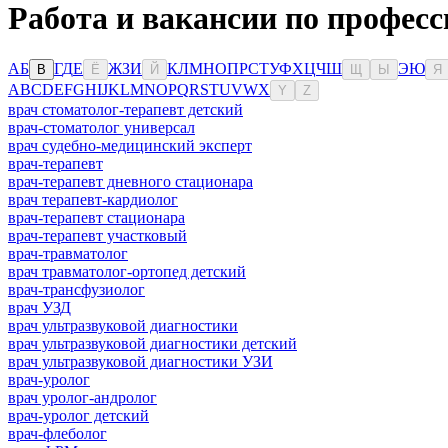
Работа и вакансии по профес
А
Б
Г
Д
Е
Ж
З
И
К
Л
М
Н
О
П
Р
С
Т
У
Ф
Х
Ц
Ч
Ш
Э
Ю
В
Ё
Й
Щ
Ы
Я
A
B
C
D
E
F
G
H
I
J
K
L
M
N
O
P
Q
R
S
T
U
V
W
X
Y
Z
врач стоматолог-терапевт детский
врач-стоматолог универсал
врач судебно-медицинский эксперт
врач-терапевт
врач-терапевт дневного стационара
врач терапевт-кардиолог
врач-терапевт стационара
врач-терапевт участковый
врач-травматолог
врач травматолог-ортопед детский
врач-трансфузиолог
врач УЗД
врач ультразвуковой диагностики
врач ультразвуковой диагностики детский
врач ультразвуковой диагностики УЗИ
врач-уролог
врач уролог-андролог
врач-уролог детский
врач-флеболог