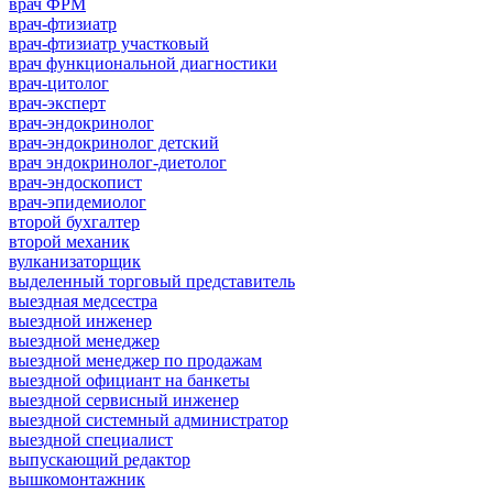
врач ФРМ
врач-фтизиатр
врач-фтизиатр участковый
врач функциональной диагностики
врач-цитолог
врач-эксперт
врач-эндокринолог
врач-эндокринолог детский
врач эндокринолог-диетолог
врач-эндоскопист
врач-эпидемиолог
второй бухгалтер
второй механик
вулканизаторщик
выделенный торговый представитель
выездная медсестра
выездной инженер
выездной менеджер
выездной менеджер по продажам
выездной официант на банкеты
выездной сервисный инженер
выездной системный администратор
выездной специалист
выпускающий редактор
вышкомонтажник