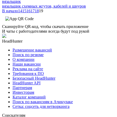
вязальщик
вязальщик схемных жгутов, кабелей и шнуров
В начало
14
15
16
17
18
19
Сканируйте QR-код, чтобы скачать приложение
И чаты с работодателями всегда будут под рукой
HeadHunter
Размещение вакансий
Поиск по резюме
О компании
Наши вакансии
Реклама на сайте
Требования к ПО
Безопасный HeadHunter
HeadHunter API
Партнерам
Инвесторам
Каталог компаний
Поиск по вакансиям в Ачикулаке
Сетка: соцсеть для нетворкинга
Соискателям