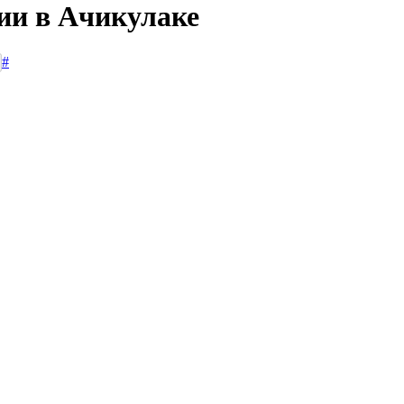
сии в Ачикулаке
#